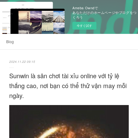
Ameba Owndで
あなただけのホームページやブログをつ
くろう
今すぐ試す
Blog
2024.11.22 09:15
Sunwin là sân chơi tài xỉu online với tỷ lệ
thắng cao, nơi bạn có thể thử vận may mỗi
ngày.